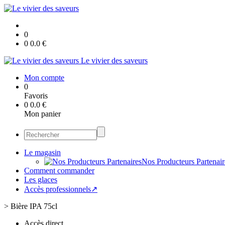
0
0
0.0
€
Le vivier des saveurs
Mon compte
0
Favoris
0
0.0
€
Mon panier
Le magasin
Nos Producteurs Partenair
Comment commander
Les glaces
Accès professionnels↗
>
Bière IPA 75cl
Accès direct