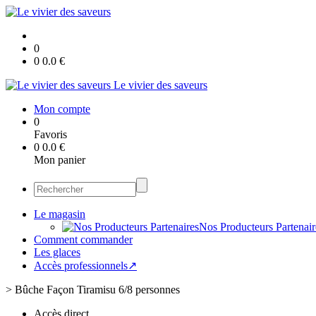
0
0
0.0
€
Le vivier des saveurs
Mon compte
0
Favoris
0
0.0
€
Mon panier
Le magasin
Nos Producteurs Partenair
Comment commander
Les glaces
Accès professionnels↗
>
Bûche Façon Tiramisu 6/8 personnes
Accès direct