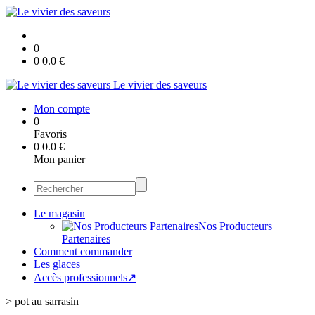
0
0
0.0
€
Le vivier des saveurs
Mon compte
0
Favoris
0
0.0
€
Mon panier
Le magasin
Nos Producteurs
Partenaires
Comment commander
Les glaces
Accès professionnels↗
>
pot au sarrasin